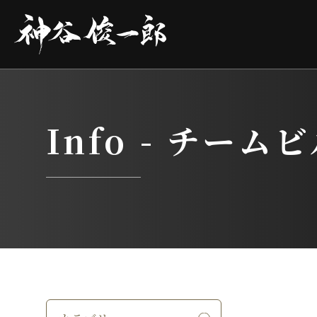
コ
ン
テ
ン
ツ
へ
ス
キ
ッ
プ
Info -
チームビ