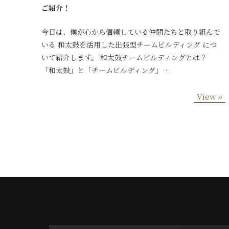
ご紹介！
今日は、僕が心から信頼している仲間たちと取り組んで
いる 和太鼓を活用した出張型チームビルディング につ
いて紹介します。 和太鼓チームビルディングとは？
「和太鼓」と「チームビルディング」…
View »