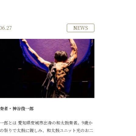
NEWS
06.27
奏者・神谷俊一郎
一郎とは 愛知県安城市出身の和太鼓奏者。9歳か
の祭りで太鼓に親しみ、和太鼓ユニット光のお二