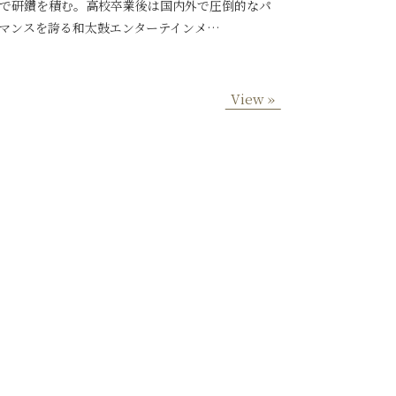
で研鑽を積む。高校卒業後は国内外で圧倒的なパ
マンスを誇る和太鼓エンターテインメ…
View »