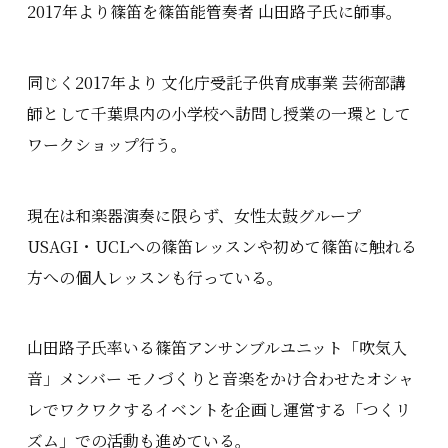
2017年より篠笛を篠笛能管奏者 山田路子氏に師事。
同じく2017年より 文化庁受託子供育成事業 芸術部講
師として千葉県内の小学校へ訪問し授業の一環として
ワークショップ行う。
現在は和楽器演奏に限らず、女性太鼓グループ
USAGI・UCLへの篠笛レッスンや初めて篠笛に触れる
方への個人レッスンも行っている。
山田路子氏率いる篠笛アンサンブルユニット「吹気入
音」メンバー モノづくりと音楽をかけ合わせたオシャ
レでワクワクするイベントを企画し運営する「つくリ
ズム」での活動も進めている。