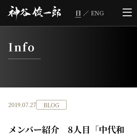
コ
ン
テ
ン
ツ
へ
ス
キ
ッ
プ
Info
2019.07.27
BLOG
メンバー紹介 8人目「中代和