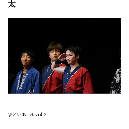
太
まといあわせvol.2