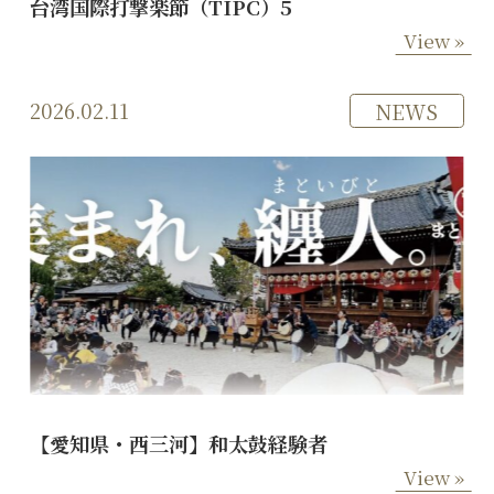
台湾国際打撃楽節（TIPC）5
View »
2026.02.11
NEWS
【愛知県・西三河】和太鼓経験者
View »