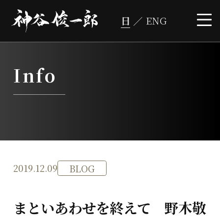
コ
ン
テ
ン
ツ
へ
ス
キ
ッ
プ
Info
2019.12.09
BLOG
まといあわせを終えて 野木敬