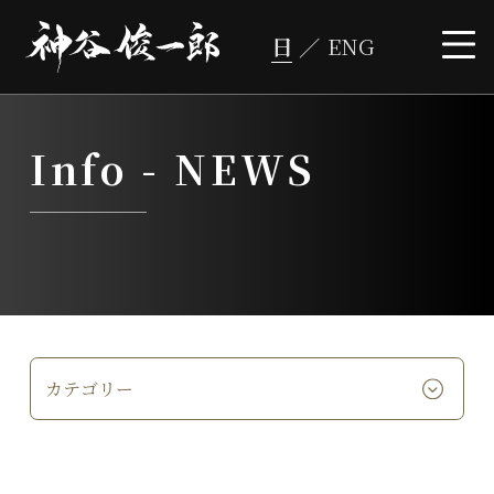
コ
ン
テ
ン
ツ
へ
ス
キ
ッ
プ
Info -
NEWS