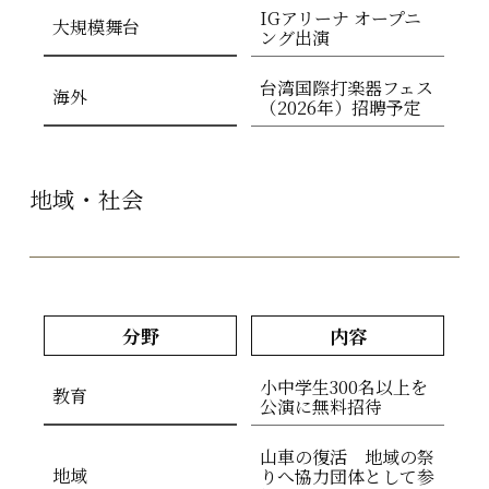
IGアリーナ オープニ
大規模舞台
ング出演
台湾国際打楽器フェス
海外
（2026年）招聘予定
地域・社会
分野
内容
小中学生300名以上を
教育
公演に無料招待
山車の復活 地域の祭
地域
りへ協力団体として参