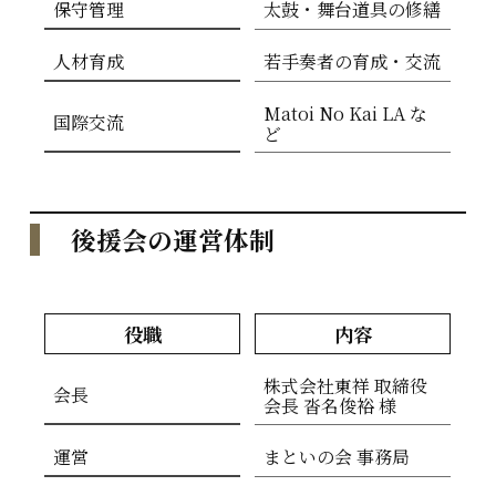
保守管理
太鼓・舞台道具の修繕
人材育成
若手奏者の育成・交流
Matoi No Kai LA な
国際交流
ど
後援会の運営体制
役職
内容
株式会社東祥 取締役
会長
会長 沓名俊裕 様
運営
まといの会 事務局