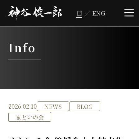
コ
ン
テ
ン
ツ
へ
ス
キ
ッ
プ
Info
2026.02.10
NEWS
BLOG
まといの会