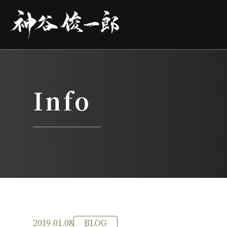
コ
ン
テ
ン
ツ
へ
ス
キ
ッ
プ
Info
BLOG
2019.01.08