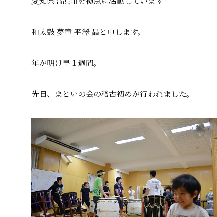
愛知県高浜市を拠点に活動しています
和太鼓 夢童 平澤 晶と申します。
年が明け早１週間。
先日、まといの会の稽古初めが行われました。