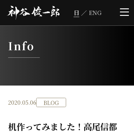
コ
ン
テ
ン
ツ
へ
ス
キ
ッ
プ
Info
2020.05.06
BLOG
机作ってみました！高尾信都