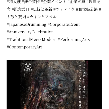
#和太鼓 #舞台芸術 #企業イベント #企業式典 #周年記
念 #記念式典 #伝統と革新 #ツァディク #和太鼓公演 #
太鼓と芸術 #カインとアベル
#JapaneseDrumming #CorporateEvent
#AnniversaryCelebration
#TraditionalMeetsModern #PerformingArts
#ContemporaryArt