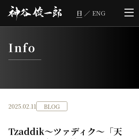
コ
ン
テ
ン
ツ
へ
ス
キ
ッ
プ
Info
2025.02.11
BLOG
Tzaddik〜ツァディク〜「天