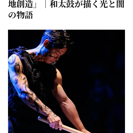
地創造」｜和太鼓が描く光と闇
の物語