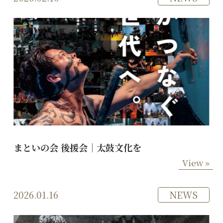
まといの会 後援会｜太鼓文化を
View »
2026.01.16
NEWS