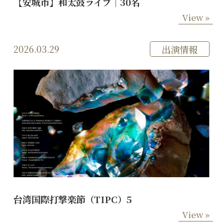
【安城市】和太鼓ライブ｜30名
View »
2026.03.29
出演情報
台湾国際打撃楽節（TIPC）5
View »